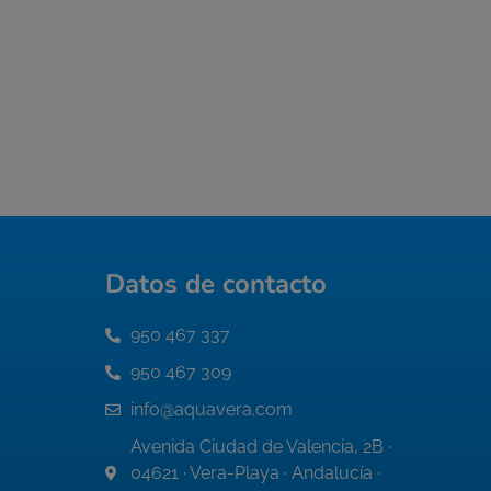
Datos de contacto
950 467 337
950 467 309
info@aquavera.com
Avenida Ciudad de Valencia, 2B ·
04621 · Vera-Playa · Andalucía ·