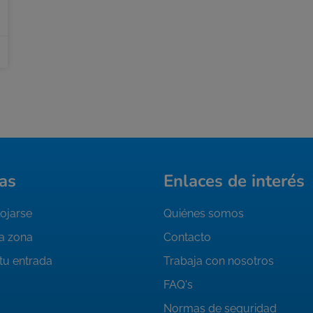
as
Enlaces de interés
ojarse
Quiénes somos
la zona
Contacto
tu entrada
Trabaja con nosotros
FAQ's
Normas de seguridad