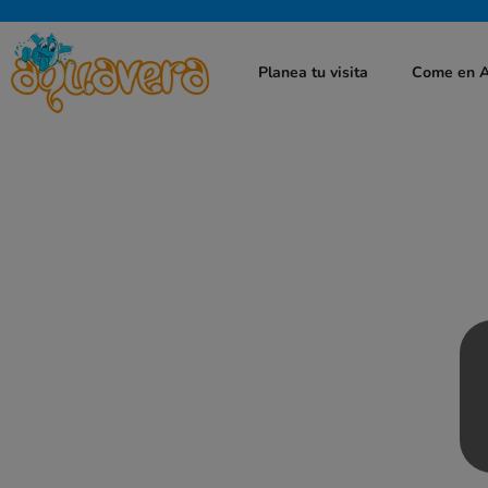
Planea tu visita
Come en 