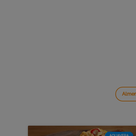
Almer
AQUAVERA