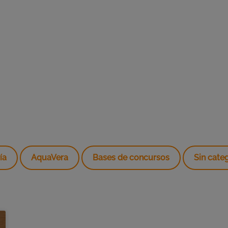
ía
AquaVera
Bases de concursos
Sin cate