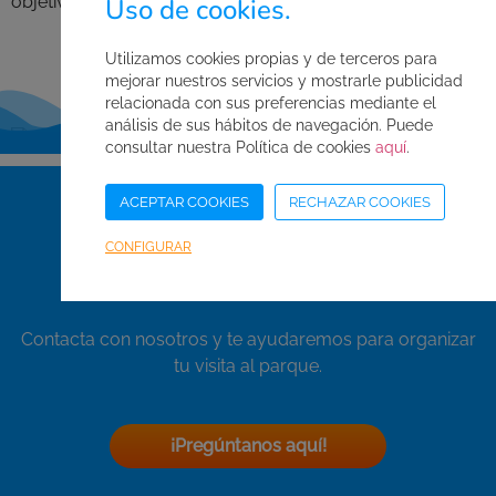
objetivos.
Uso de cookies.
Pídenos presupuesto
Utilizamos cookies propias y de terceros para
mejorar nuestros servicios y mostrarle publicidad
relacionada con sus preferencias mediante el
análisis de sus hábitos de navegación. Puede
consultar nuestra Política de cookies
aquí
.
ACEPTAR COOKIES
RECHAZAR COOKIES
¿Tienes alguna duda?
CONFIGURAR
Contacta con nosotros y te ayudaremos para organizar
tu visita al parque.
¡Pregúntanos aquí!