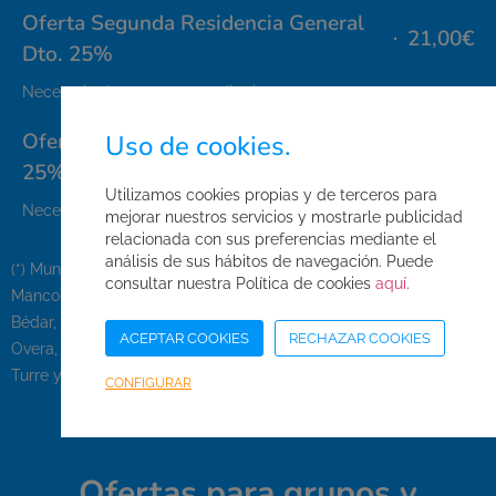
Oferta Segunda Residencia General
21,00€
Dto. 25%
Necesario documento acreditativo
Oferta Segunda Residencia Niño Dto.
Uso de cookies.
15,75€
25%
Utilizamos cookies propias y de terceros para
Necesario documento acreditativo
mejorar nuestros servicios y mostrarle publicidad
relacionada con sus preferencias mediante el
análisis de sus hábitos de navegación. Puede
(*) Municipios incluidos en las entradas para residentes de la
consultar nuestra Política de cookies
aquí
.
Mancomunidad de Municipios del Levante Almeriense: Antas,
Bédar, Carboneras, Cuevas del Almanzora, Garrucha, Huércal
ACEPTAR COOKIES
RECHAZAR COOKIES
Overa, Los Gallardos, Lubrín, Mojácar, Pulpí, Sorbas, Taberno,
Turre y Vera.
CONFIGURAR
Ofertas para grupos y