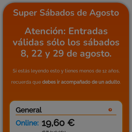
Super Sábados de Agosto
Atención: Entradas
válidas sólo los sábados
8, 22 y 29 de agosto.
Si estás leyendo esto y tienes menos de 12 años,
recuerda que
debes ir acompañado de un adulto
.
General
19,60
€
Online: