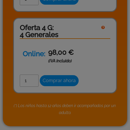
Oferta 4 G:
4 Generales
98,00
€
Online:
(IVA incluido)
Comprar ahora
(*)
Los niños hasta 12 años deben ir acompañados por un 
adulto.