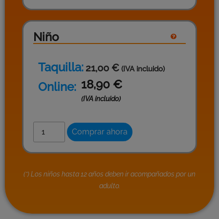
Niño
Taquilla:
21,00 €
(IVA incluido)
18,90
€
Online:
(IVA incluido)
Comprar ahora
(*) Los niños hasta 12 años deben ir acompañados por un
adulto.