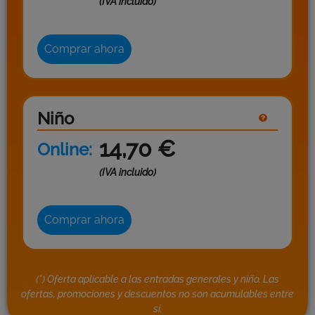
(IVA incluido)
Comprar ahora
Niño
14,70
€
Online:
(IVA incluido)
Comprar ahora
(*) Oferta aplicable a las entradas generales y niño. Las
ofertas, promociones y descuentos no son acumulables entre
sí.