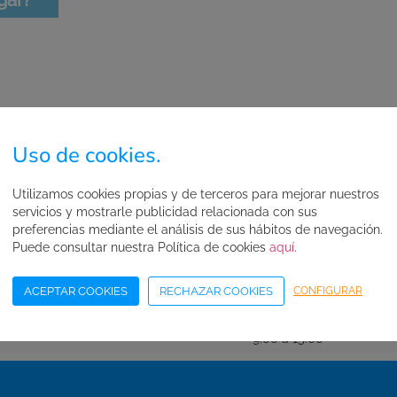
gar?
ente 2026
Uso de cookies.
Utilizamos cookies propias y de terceros para mejorar nuestros
Horario
servicios y mostrarle publicidad relacionada con sus
9:00 a 15:00
preferencias mediante el análisis de sus hábitos de navegación.
Puede consultar nuestra Política de cookies
aquí
.
10:00 a 18:00
10:00 a 19:30
ACEPTAR COOKIES
RECHAZAR COOKIES
CONFIGURAR
10:00 a 18:00
9:00 a 15:00