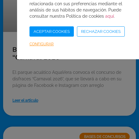
relacionada con sus preferencias mediante el
análisis de sus hábitos de navegación. Puede
consultar nuestra Política de cookies
aquí
.
ACEPTAR COOKIES
RECHAZAR COOKIES
CONFIGURAR
Bases del concurso de disfraces
“Carnaval 2026”
El parque acuático AquaVera convoca el concurso de
disfraces “Carnaval 2026”, que se llevará a cabo en su
página de Facebook e Instagram con arreglo
Leer el artículo
BASES DE CONCURSOS