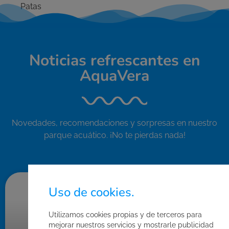
Noticias refrescantes en
AquaVera
Novedades, recomendaciones y sorpresas en nuestro
parque acuático. ¡No te pierdas nada!
Uso de cookies.
BASES DE CONCURSOS
Utilizamos cookies propias y de terceros para
mejorar nuestros servicios y mostrarle publicidad