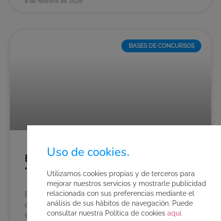
6 de febrero de 2026
BASES DE CONCURSOS
Uso de cookies.
Bases del concurso de disfraces
“Halloween 2025”
Utilizamos cookies propias y de terceros para
mejorar nuestros servicios y mostrarle publicidad
relacionada con sus preferencias mediante el
El parque acuático AquaVera convoca el concurso
análisis de sus hábitos de navegación. Puede
de disfraces “Halloween 2025”, que se llevará a cabo
consultar nuestra Política de cookies
aquí
.
en su página de Facebook e Instagram con arreglo