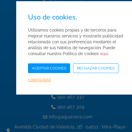
Trabaja con nosotros
FAQ's
Uso de cookies.
Normas de seguridad
Utilizamos cookies propias y de terceros para
Condiciones de compra
mejorar nuestros servicios y mostrarle publicidad
relacionada con sus preferencias mediante el
Mapa web
análisis de sus hábitos de navegación. Puede
Acceso Área Corporativa
consultar nuestra Política de cookies
aquí
.
ACEPTAR COOKIES
RECHAZAR COOKIES
CONFIGURAR
Datos de contacto
950 467 337
950 467 309
info@aquavera.com
Avenida Ciudad de Valencia, 2B · 04621 · Vera-Playa ·