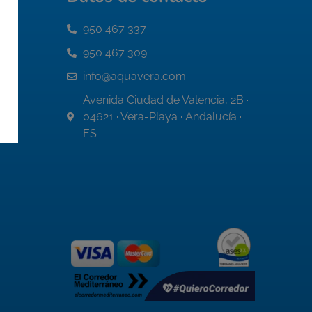
950 467 337
950 467 309
info@aquavera.com
Avenida Ciudad de Valencia, 2B ·
04621 · Vera-Playa · Andalucía ·
ES