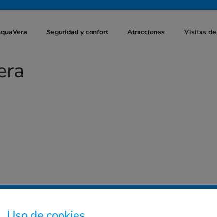
AquaVera
Seguridad y confort
Atracciones
Visitas de
era
as
Enlaces de interés
Uso de cookies.