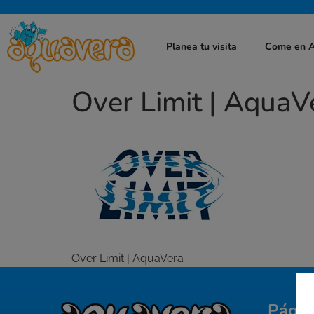
Planea tu visita
Come en 
Over Limit | AquaV
Over Limit | AquaVera
Págin