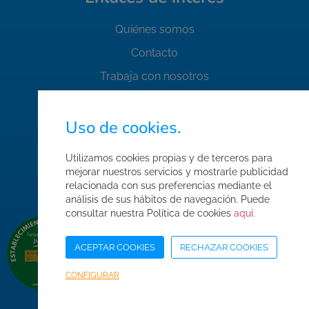
Quiénes somos
Contacto
Trabaja con nosotros
FAQ's
Normas de seguridad
Uso de cookies.
Condiciones de compra
Utilizamos cookies propias y de terceros para
Mapa web
mejorar nuestros servicios y mostrarle publicidad
relacionada con sus preferencias mediante el
Acceso Área Corporativa
análisis de sus hábitos de navegación. Puede
consultar nuestra Política de cookies
aquí
.
ACEPTAR COOKIES
RECHAZAR COOKIES
CONFIGURAR