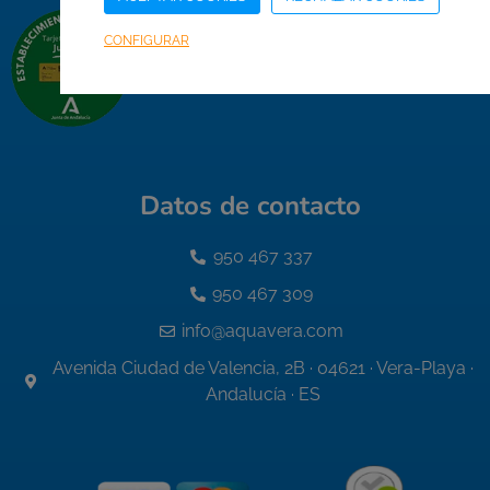
CONFIGURAR
Datos de contacto
950 467 337
950 467 309
info@aquavera.com
Avenida Ciudad de Valencia, 2B · 04621 · Vera-Playa ·
Andalucía · ES