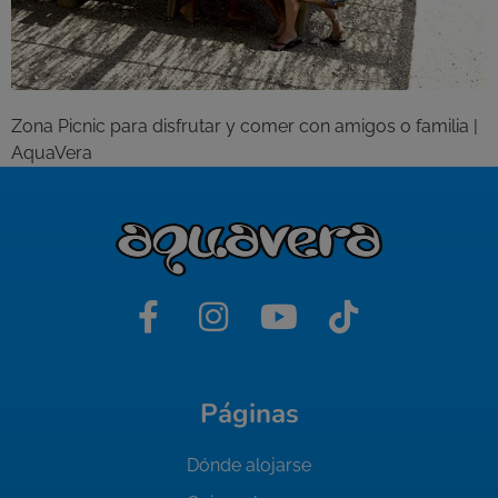
Zona Picnic para disfrutar y comer con amigos o familia |
AquaVera
Páginas
Dónde alojarse