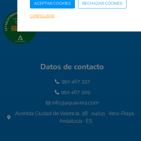
ACEPTAR COOKIES
RECHAZAR COOKIES
CONFIGURAR
Datos de contacto
950 467 337
950 467 309
info@aquavera.com
Avenida Ciudad de Valencia, 2B · 04621 · Vera-Playa ·
Andalucía · ES