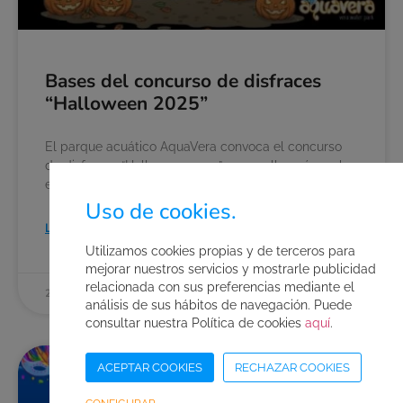
Bases del concurso de disfraces
“Halloween 2025”
El parque acuático AquaVera convoca el concurso
de disfraces “Halloween 2025”, que se llevará a cabo
en su página de Facebook e Instagram con arreglo
Uso de cookies.
Leer el artículo
Utilizamos cookies propias y de terceros para
mejorar nuestros servicios y mostrarle publicidad
relacionada con sus preferencias mediante el
25 de octubre de 2025
análisis de sus hábitos de navegación. Puede
consultar nuestra Política de cookies
aquí
.
ACEPTAR COOKIES
RECHAZAR COOKIES
BASES DE CONCURSOS