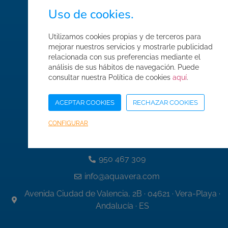
Uso de cookies.
Normas de seguridad
Condiciones de compra
Utilizamos cookies propias y de terceros para
mejorar nuestros servicios y mostrarle publicidad
Mapa web
relacionada con sus preferencias mediante el
Acceso Área Corporativa
análisis de sus hábitos de navegación. Puede
consultar nuestra Política de cookies
aquí
.
ACEPTAR COOKIES
RECHAZAR COOKIES
Datos de contacto
CONFIGURAR
950 467 337
950 467 309
info@aquavera.com
Avenida Ciudad de Valencia, 2B · 04621 · Vera-Playa ·
Andalucía · ES