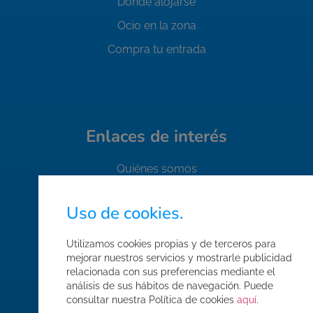
Dónde alojarse
Ocio en la zona
Compra tu entrada
Enlaces de interés
Quiénes somos
Contacto
Uso de cookies.
Trabaja con nosotros
FAQ's
Utilizamos cookies propias y de terceros para
mejorar nuestros servicios y mostrarle publicidad
Normas de seguridad
relacionada con sus preferencias mediante el
análisis de sus hábitos de navegación. Puede
Condiciones de compra
consultar nuestra Política de cookies
aquí
.
Mapa web