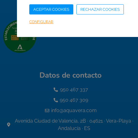
Acceso Área Corporativa
ACEPTAR COOKIES
RECHAZAR COOKIES
CONFIGURAR
Datos de contacto
950 467 337
950 467 309
info@aquavera.com
Avenida Ciudad de Valencia, 2B · 04621 · Vera-Playa ·
Andalucía · ES