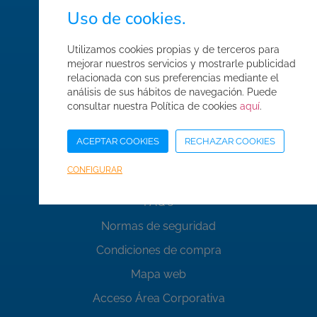
Compra tu entrada
Uso de cookies.
Utilizamos cookies propias y de terceros para
mejorar nuestros servicios y mostrarle publicidad
relacionada con sus preferencias mediante el
Enlaces de interés
análisis de sus hábitos de navegación. Puede
consultar nuestra Política de cookies
aquí
.
Quiénes somos
ACEPTAR COOKIES
RECHAZAR COOKIES
Contacto
CONFIGURAR
Trabaja con nosotros
FAQ's
Normas de seguridad
Condiciones de compra
Mapa web
Acceso Área Corporativa