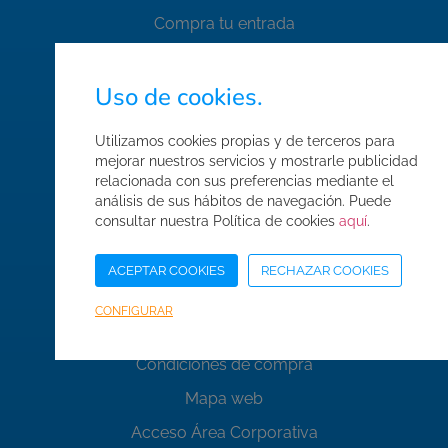
Compra tu entrada
Uso de cookies.
Enlaces de interés
Utilizamos cookies propias y de terceros para
mejorar nuestros servicios y mostrarle publicidad
relacionada con sus preferencias mediante el
Quiénes somos
análisis de sus hábitos de navegación. Puede
consultar nuestra Política de cookies
aquí
.
Contacto
Trabaja con nosotros
ACEPTAR COOKIES
RECHAZAR COOKIES
FAQ's
CONFIGURAR
Normas de seguridad
Condiciones de compra
Mapa web
Acceso Área Corporativa