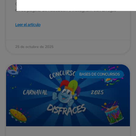
de disfraces “Halloween 2025”, que se llevará a cabo
en su página de Facebook e Instagram con arreglo
Leer el artículo
25 de octubre de 2025
BASES DE CONCURSOS