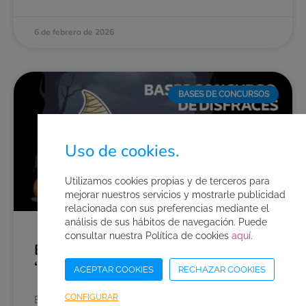
6 de febrero de 2026
BASES DE CONCURSOS
Uso de cookies.
Utilizamos cookies propias y de terceros para
mejorar nuestros servicios y mostrarle publicidad
relacionada con sus preferencias mediante el
análisis de sus hábitos de navegación. Puede
consultar nuestra Política de cookies
aquí
.
Bases del concurso de disfraces
“Halloween 2025”
ACEPTAR COOKIES
RECHAZAR COOKIES
CONFIGURAR
El parque acuático AquaVera convoca el concurso