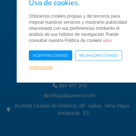
Uso de cookies.
Condiciones de compra
Utilizamos cookies propias y de terceros para
Mapa web
mejorar nuestros servicios y mostrarle publicidad
relacionada con sus preferencias mediante el
Acceso Área Corporativa
análisis de sus hábitos de navegación. Puede
consultar nuestra Política de cookies
aquí
.
ACEPTAR COOKIES
RECHAZAR COOKIES
Datos de contacto
CONFIGURAR
950 467 337
950 467 309
info@aquavera.com
Avenida Ciudad de Valencia, 2B · 04621 · Vera-Playa ·
Andalucía · ES