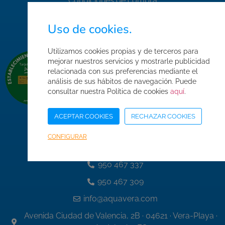
Condiciones de compra
Mapa web
Uso de cookies.
Acceso Área Corporativa
Utilizamos cookies propias y de terceros para
mejorar nuestros servicios y mostrarle publicidad
relacionada con sus preferencias mediante el
análisis de sus hábitos de navegación. Puede
consultar nuestra Política de cookies
aquí
.
ACEPTAR COOKIES
RECHAZAR COOKIES
CONFIGURAR
Datos de contacto
950 467 337
950 467 309
info@aquavera.com
Avenida Ciudad de Valencia, 2B · 04621 · Vera-Playa ·