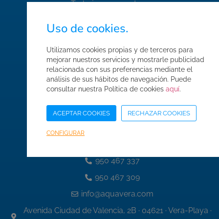
Trabaja con nosotros
FAQ's
Uso de cookies.
Normas de seguridad
Utilizamos cookies propias y de terceros para
Condiciones de compra
mejorar nuestros servicios y mostrarle publicidad
relacionada con sus preferencias mediante el
Mapa web
análisis de sus hábitos de navegación. Puede
Acceso Área Corporativa
consultar nuestra Política de cookies
aquí
.
ACEPTAR COOKIES
RECHAZAR COOKIES
CONFIGURAR
Datos de contacto
950 467 337
950 467 309
info@aquavera.com
Avenida Ciudad de Valencia, 2B · 04621 · Vera-Playa ·