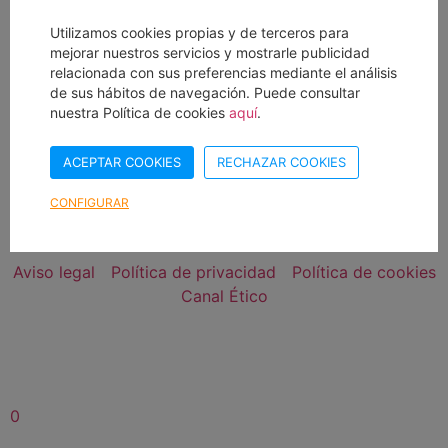
Utilizamos cookies propias y de terceros para
Datos de contacto
mejorar nuestros servicios y mostrarle publicidad
relacionada con sus preferencias mediante el análisis
950 467 337
de sus hábitos de navegación. Puede consultar
950 467 309
nuestra Política de cookies
aquí
.
info@aquavera.com
Avenida Ciudad de Valencia, 2B · 04621 · Vera-Playa
ACEPTAR COOKIES
RECHAZAR COOKIES
· Andalucía · ES
CONFIGURAR
Aviso legal
Política de privacidad
Política de cookies
Canal Ético
0