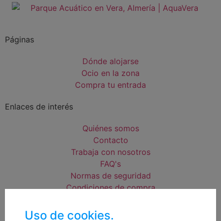
Páginas
Dónde alojarse
Ocio en la zona
Compra tu entrada
Enlaces de interés
Quiénes somos
Contacto
Trabaja con nosotros
FAQ's
Normas de seguridad
Condiciones de compra
Mapa web
Acceso Área Corporativa
Uso de cookies.