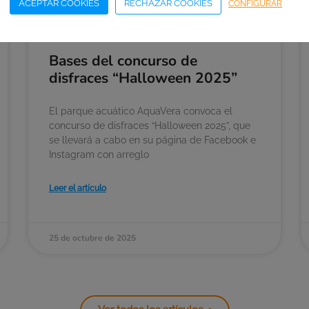
ACEPTAR COOKIES
RECHAZAR COOKIES
CONFIGURAR
Bases del concurso de
disfraces “Halloween 2025”
El parque acuático AquaVera convoca el
concurso de disfraces “Halloween 2025”, que
se llevará a cabo en su página de Facebook e
Instagram con arreglo
Leer el artículo
25 de octubre de 2025