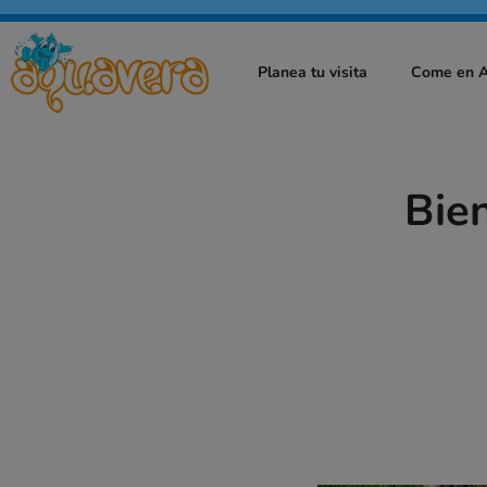
Planea tu visita
Come en 
Bie