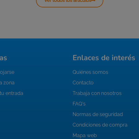
Ver todos los artículos
as
Enlaces de interés
ojarse
Quiénes somos
la zona
Contacto
tu entrada
Trabaja con nosotros
FAQ's
Normas de seguridad
Condiciones de compra
Mapa web