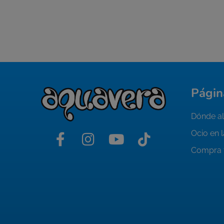
Págin
Dónde al
Ocio en 
Compra 