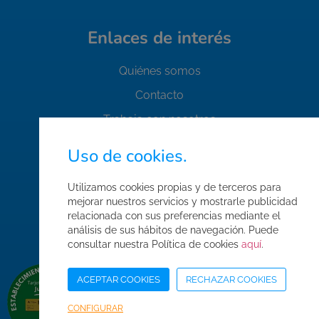
Enlaces de interés
Quiénes somos
Contacto
Trabaja con nosotros
FAQ's
Uso de cookies.
Normas de seguridad
Utilizamos cookies propias y de terceros para
Condiciones de compra
mejorar nuestros servicios y mostrarle publicidad
Mapa web
relacionada con sus preferencias mediante el
análisis de sus hábitos de navegación. Puede
Acceso Área Corporativa
consultar nuestra Política de cookies
aquí
.
ACEPTAR COOKIES
RECHAZAR COOKIES
CONFIGURAR