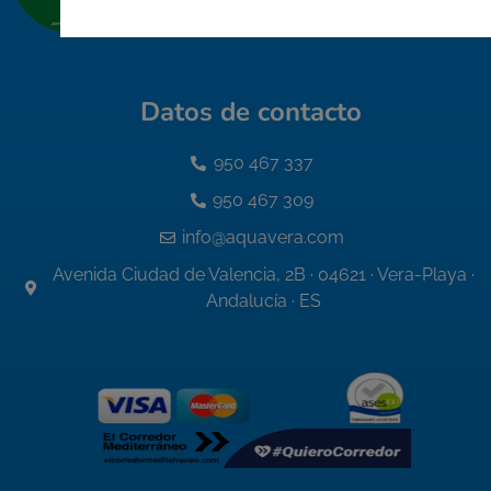
Datos de contacto
950 467 337
950 467 309
info@aquavera.com
Avenida Ciudad de Valencia, 2B · 04621 · Vera-Playa ·
Andalucía · ES