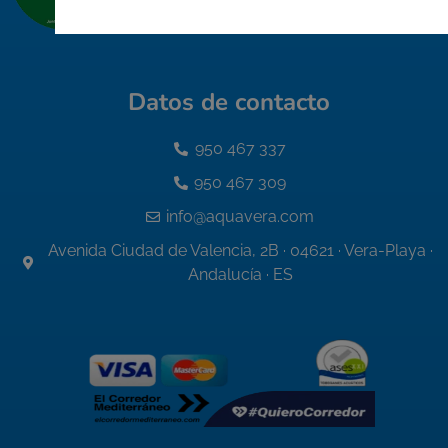
Datos de contacto
950 467 337
950 467 309
info@aquavera.com
Avenida Ciudad de Valencia, 2B · 04621 · Vera-Playa ·
Andalucía · ES