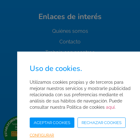
Enlaces de interés
Quiénes somos
Contacto
Trabaja con nosotros
FAQ's
Uso de cookies.
Normas de seguridad
Utilizamos cookies propias y de terceros para
Condiciones de compra
mejorar nuestros servicios y mostrarle publicidad
Mapa web
relacionada con sus preferencias mediante el
análisis de sus hábitos de navegación. Puede
Acceso Área Corporativa
consultar nuestra Política de cookies
aquí
.
ACEPTAR COOKIES
RECHAZAR COOKIES
CONFIGURAR