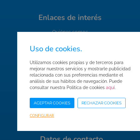
Enlaces de interés
Quiénes somos
Contacto
Uso de cookies.
Trabaja con nosotros
Utilizamos cookies propias y de terceros para
FAQ's
mejorar nuestros servicios y mostrarle publicidad
Normas de seguridad
relacionada con sus preferencias mediante el
análisis de sus hábitos de navegación. Puede
Condiciones de compra
consultar nuestra Política de cookies
aquí
.
Mapa web
ACEPTAR COOKIES
RECHAZAR COOKIES
Acceso Área Corporativa
CONFIGURAR
Datos de contacto