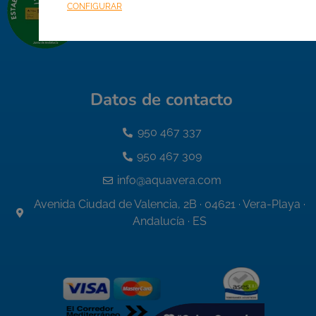
CONFIGURAR
Datos de contacto
950 467 337
950 467 309
info@aquavera.com
Avenida Ciudad de Valencia, 2B · 04621 · Vera-Playa ·
Andalucía · ES