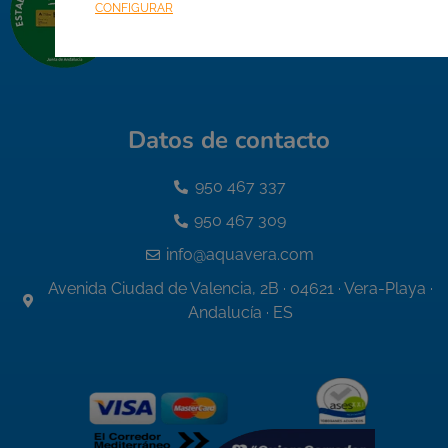
CONFIGURAR
Datos de contacto
950 467 337
950 467 309
info@aquavera.com
Avenida Ciudad de Valencia, 2B · 04621 · Vera-Playa ·
Andalucía · ES