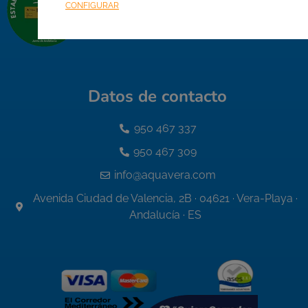
CONFIGURAR
Datos de contacto
950 467 337
950 467 309
info@aquavera.com
Avenida Ciudad de Valencia, 2B · 04621 · Vera-Playa ·
Andalucía · ES