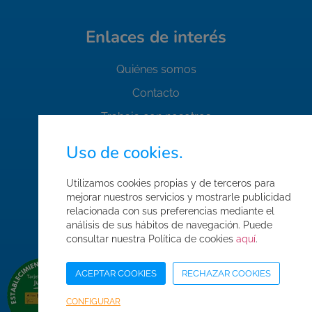
Enlaces de interés
Quiénes somos
Contacto
Trabaja con nosotros
FAQ's
Uso de cookies.
Normas de seguridad
Utilizamos cookies propias y de terceros para
Condiciones de compra
mejorar nuestros servicios y mostrarle publicidad
Mapa web
relacionada con sus preferencias mediante el
análisis de sus hábitos de navegación. Puede
Acceso Área Corporativa
consultar nuestra Política de cookies
aquí
.
ACEPTAR COOKIES
RECHAZAR COOKIES
CONFIGURAR