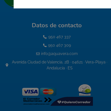
Datos de contacto
950 467 337
950 467 309
info@aquavera.com
Avenida Ciudad de Valencia, 2B · 04621 · Vera-Playa ·
Andalucía · ES