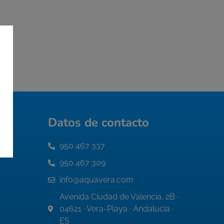
Datos de contacto
950 467 337
950 467 309
info@aquavera.com
Avenida Ciudad de Valencia, 2B ·
04621 · Vera-Playa · Andalucía ·
ES