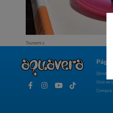
Tsunami 2
Págin
Dónde al
Ocio en 
Compra 