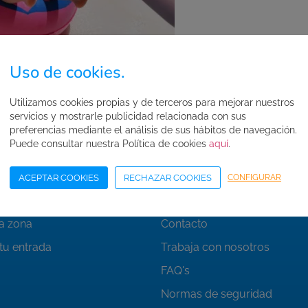
Uso de cookies.
Utilizamos cookies propias y de terceros para mejorar nuestros
servicios y mostrarle publicidad relacionada con sus
preferencias mediante el análisis de sus hábitos de navegación.
Puede consultar nuestra Política de cookies
aquí
.
as
Enlaces de interés
ACEPTAR COOKIES
RECHAZAR COOKIES
CONFIGURAR
ojarse
Quiénes somos
la zona
Contacto
tu entrada
Trabaja con nosotros
FAQ's
Normas de seguridad