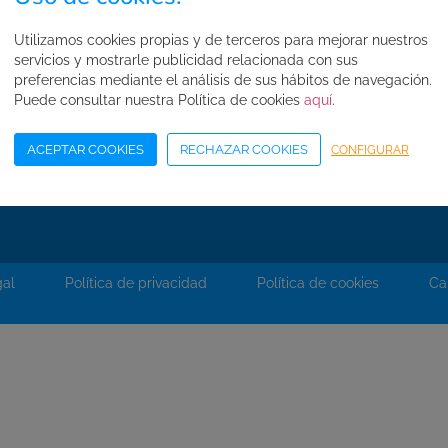
FAQ's
Utilizamos cookies propias y de terceros para mejorar nuestros
Normas de seguridad
servicios y mostrarle publicidad relacionada con sus
Condiciones de compra
preferencias mediante el análisis de sus hábitos de navegación.
Puede consultar nuestra Política de cookies
aquí
.
Mapa web
Acceso Área Corporativa
ACEPTAR COOKIES
RECHAZAR COOKIES
CONFIGURAR
gal
Política de privacidad
Política de cookies
Ca