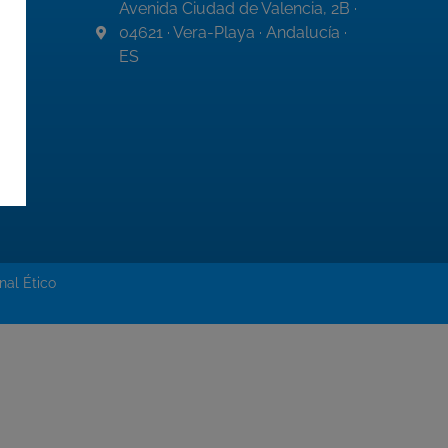
Avenida Ciudad de Valencia, 2B ·
04621 · Vera-Playa · Andalucía ·
ES
nal Ético