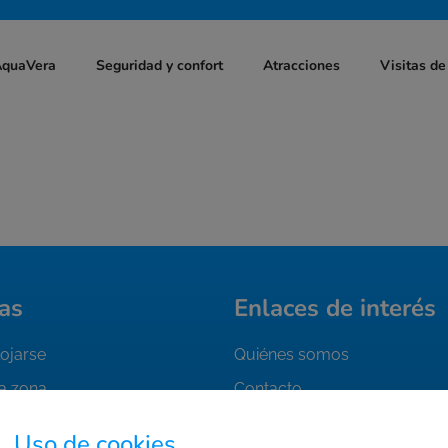
AquaVera
Seguridad y confort
Atracciones
Visitas de
as
Enlaces de interés
ojarse
Quiénes somos
la zona
Contacto
tu entrada
Trabaja con nosotros
Uso de cookies.