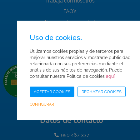
Trabaja con nosotros
FAQ's
Normas de seguridad
Condiciones de compra
Uso de cookies.
Mapa web
Utilizamos cookies propias y de terceros para
Acceso Área Corporativa
mejorar nuestros servicios y mostrarle publicidad
relacionada con sus preferencias mediante el
análisis de sus hábitos de navegación. Puede
consultar nuestra Política de cookies
aquí
.
ACEPTAR COOKIES
RECHAZAR COOKIES
CONFIGURAR
Datos de contacto
950 467 337