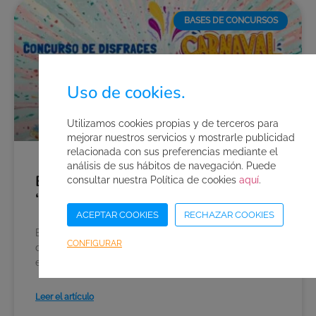
BASES DE CONCURSOS
Uso de cookies.
Utilizamos cookies propias y de terceros para
mejorar nuestros servicios y mostrarle publicidad
relacionada con sus preferencias mediante el
análisis de sus hábitos de navegación. Puede
Bases del concurso de disfraces
consultar nuestra Política de cookies
aquí
.
“Carnaval 2026”
ACEPTAR COOKIES
RECHAZAR COOKIES
El parque acuático AquaVera convoca el concurso
CONFIGURAR
de disfraces “Carnaval 2026”, que se llevará a cabo
en su página de Facebook e Instagram con arreglo
Leer el artículo