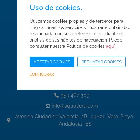
Uso de cookies.
Normas de seguridad
Condiciones de compra
Utilizamos cookies propias y de terceros para
Mapa web
mejorar nuestros servicios y mostrarle publicidad
relacionada con sus preferencias mediante el
Acceso Área Corporativa
análisis de sus hábitos de navegación. Puede
consultar nuestra Política de cookies
aquí
.
ACEPTAR COOKIES
RECHAZAR COOKIES
Datos de contacto
CONFIGURAR
950 467 337
950 467 309
info@aquavera.com
Avenida Ciudad de Valencia, 2B · 04621 · Vera-Playa ·
Andalucía · ES