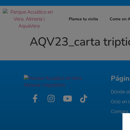
Planea tu visita
Come en 
AQV23_carta tript
Págin
Dónde al
Ocio en 
Compra 