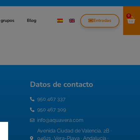
0
Entradas
 grupos
Blog
Datos de contacto
950 467 337
950 467 309
info@aquavera.com
Avenida Ciudad de Valencia, 2B ·
04621 · Vera-Playa · Andalucía ·