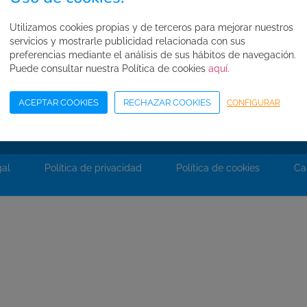
Normas de seguridad
Condiciones de compra
Utilizamos cookies propias y de terceros para mejorar nuestros
servicios y mostrarle publicidad relacionada con sus
Mapa web
preferencias mediante el análisis de sus hábitos de navegación.
Puede consultar nuestra Política de cookies
aquí
.
Acceso Área Corporativa
ACEPTAR COOKIES
RECHAZAR COOKIES
CONFIGURAR
gal
Política de privacidad
Política de cookies
Ca