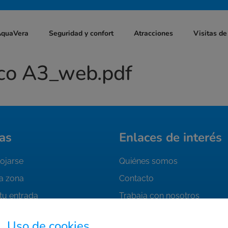
AquaVera
Seguridad y confort
Atracciones
Visitas de
ico A3_web.pdf
as
Enlaces de interés
ojarse
Quiénes somos
la zona
Contacto
tu entrada
Trabaja con nosotros
FAQ's
Uso de cookies.