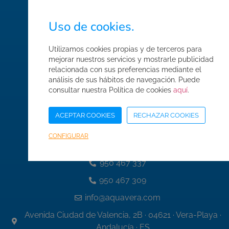
FAQ's
Uso de cookies.
Normas de seguridad
Utilizamos cookies propias y de terceros para
Condiciones de compra
mejorar nuestros servicios y mostrarle publicidad
Mapa web
relacionada con sus preferencias mediante el
análisis de sus hábitos de navegación. Puede
Acceso Área Corporativa
consultar nuestra Política de cookies
aquí
.
ACEPTAR COOKIES
RECHAZAR COOKIES
Datos de contacto
CONFIGURAR
950 467 337
950 467 309
info@aquavera.com
Avenida Ciudad de Valencia, 2B · 04621 · Vera-Playa ·
Andalucía · ES