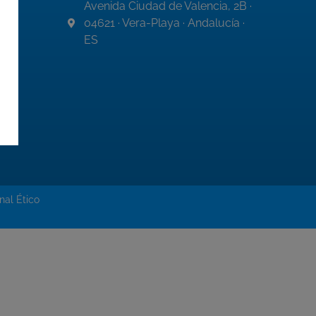
Avenida Ciudad de Valencia, 2B ·
04621 · Vera-Playa · Andalucía ·
ES
nal Ético