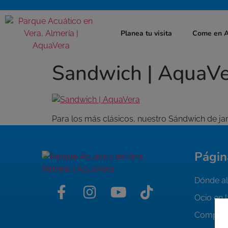
Planea tu visita
Come en 
Sandwich | AquaV
Para los más clásicos, nuestro Sándwich de ja
Págin
Dónde al
Ocio en 
Compra 