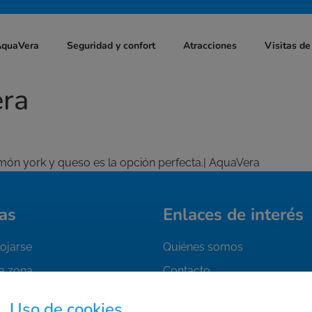
AquaVera
Seguridad y confort
Atracciones
Visitas de
era
món york y queso es la opción perfecta.| AquaVera
as
Enlaces de interés
ojarse
Quiénes somos
la zona
Contacto
tu entrada
Trabaja con nosotros
Uso de cookies.