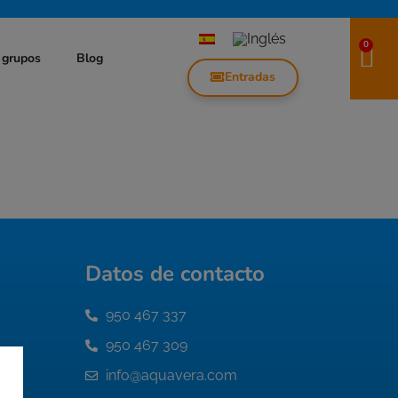
0
 grupos
Blog
Entradas
Datos de contacto
950 467 337
950 467 309
info@aquavera.com