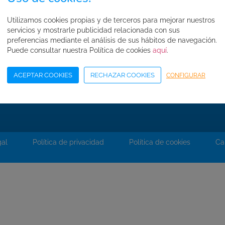
FAQ's
Utilizamos cookies propias y de terceros para mejorar nuestros
Normas de seguridad
servicios y mostrarle publicidad relacionada con sus
Condiciones de compra
preferencias mediante el análisis de sus hábitos de navegación.
Puede consultar nuestra Política de cookies
aquí
.
Mapa web
Acceso Área Corporativa
ACEPTAR COOKIES
RECHAZAR COOKIES
CONFIGURAR
gal
Política de privacidad
Política de cookies
Ca