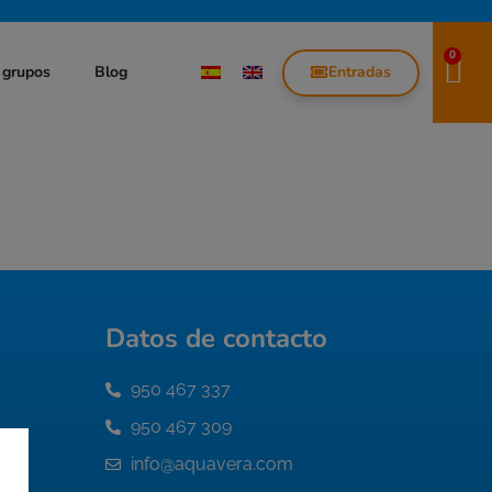
0
Entradas
 grupos
Blog
Datos de contacto
950 467 337
950 467 309
info@aquavera.com