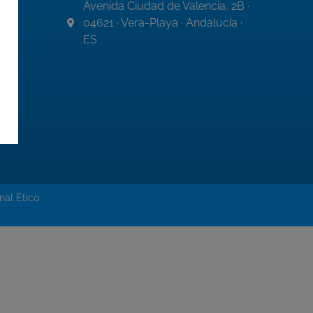
Avenida Ciudad de Valencia, 2B ·
04621 · Vera-Playa · Andalucía ·
ES
nal Ético