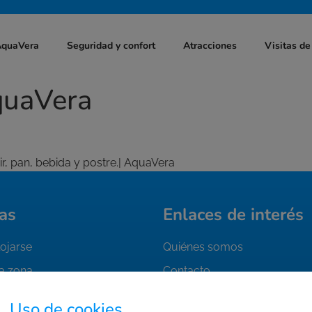
AquaVera
Seguridad y confort
Atracciones
Visitas de
quaVera
r, pan, bebida y postre.| AquaVera
as
Enlaces de interés
ojarse
Quiénes somos
la zona
Contacto
tu entrada
Trabaja con nosotros
Uso de cookies.