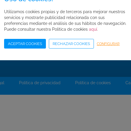
FAQ's
Utilizamos cookies propias y de terceros para mejorar nuestros
Normas de seguridad
servicios y mostrarle publicidad relacionada con sus
Condiciones de compra
preferencias mediante el análisis de sus hábitos de navegación.
Puede consultar nuestra Política de cookies
aquí
.
Mapa web
Acceso Área Corporativa
ACEPTAR COOKIES
RECHAZAR COOKIES
CONFIGURAR
gal
Política de privacidad
Política de cookies
Ca