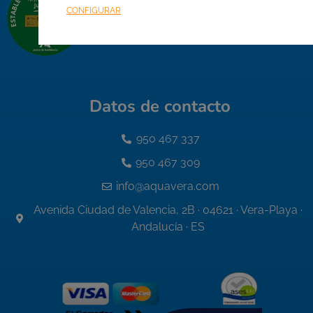
CONFIGURAR
Datos de contacto
950 467 337
950 467 309
info@aquavera.com
Avenida Ciudad de Valencia, 2B · 04621 · Vera-Playa ·
Andalucía · ES