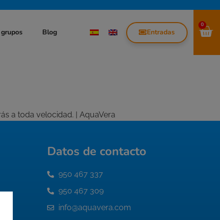
0
Entradas
 grupos
Blog
ás a toda velocidad. | AquaVera
Datos de contacto
950 467 337
950 467 309
info@aquavera.com