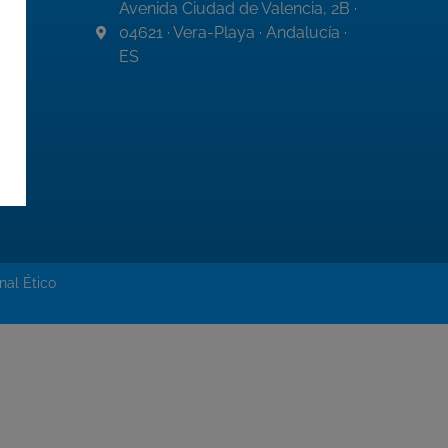
Avenida Ciudad de Valencia, 2B ·
04621 · Vera-Playa · Andalucía ·
ES
nal Ético