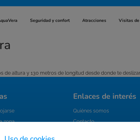
AquaVera
Seguridad y confort
Atracciones
Visitas de
ra
 de altura y 130 metros de longitud desde donde te deslizar
as
Enlaces de interés
ojarse
Quiénes somos
la zona
Contacto
tu entrada
Trabaja con nosotros
Uso de cookies.