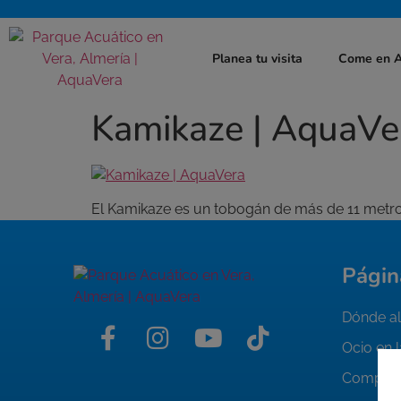
Planea tu visita
Come en 
Kamikaze | AquaVe
El Kamikaze es un tobogán de más de 11 metros
Págin
Dónde al
Ocio en 
Compra 