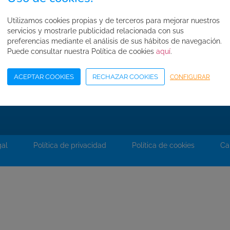
FAQ's
Utilizamos cookies propias y de terceros para mejorar nuestros
Normas de seguridad
servicios y mostrarle publicidad relacionada con sus
Condiciones de compra
preferencias mediante el análisis de sus hábitos de navegación.
Puede consultar nuestra Política de cookies
aquí
.
Mapa web
Acceso Área Corporativa
ACEPTAR COOKIES
RECHAZAR COOKIES
CONFIGURAR
gal
Política de privacidad
Política de cookies
Ca