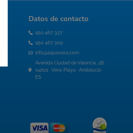
Datos de contacto
950 467 337
950 467 309
info@aquavera.com
Avenida Ciudad de Valencia, 2B ·
04621 · Vera-Playa · Andalucía ·
ES