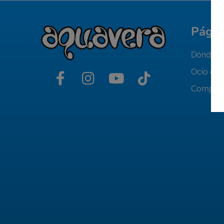
Págin
Dónde al
Ocio en 
Compra 