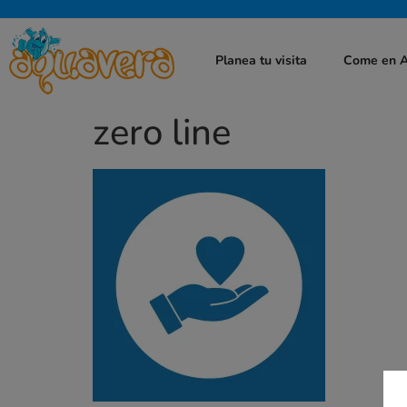
Planea tu visita
Come en 
zero line