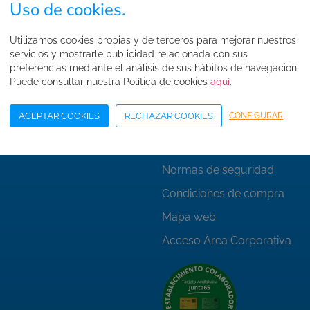
Uso de cookies.
as
Enlaces de interés
Utilizamos cookies propias y de terceros para mejorar nuestros
servicios y mostrarle publicidad relacionada con sus
preferencias mediante el análisis de sus hábitos de navegación.
ojarse
Quiénes somos
Puede consultar nuestra Política de cookies
aquí
.
la zona
Contacto
ACEPTAR COOKIES
RECHAZAR COOKIES
CONFIGURAR
tu entrada
Trabaja con nosotros
FAQ's
Normas de seguridad
Condiciones de compra
Mapa web
Acceso Área Corporativa