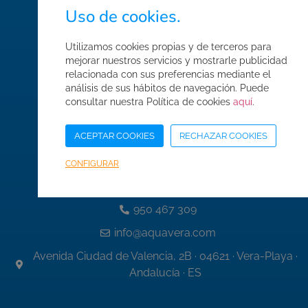
Uso de cookies.
Normas de seguridad
Condiciones de compra
Utilizamos cookies propias y de terceros para
Mapa web
mejorar nuestros servicios y mostrarle publicidad
relacionada con sus preferencias mediante el
Acceso Área Corporativa
análisis de sus hábitos de navegación. Puede
consultar nuestra Política de cookies
aquí
.
ACEPTAR COOKIES
RECHAZAR COOKIES
Datos de contacto
CONFIGURAR
950 467 337
950 467 309
info@aquavera.com
Avenida Ciudad de Valencia, 2B · 04621 · Vera-Playa ·
Andalucía · ES