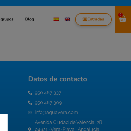
0
Entradas
 grupos
Blog
Datos de contacto
950 467 337
950 467 309
info@aquavera.com
Avenida Ciudad de Valencia, 2B ·
04621 · Vera-Playa · Andalucía ·