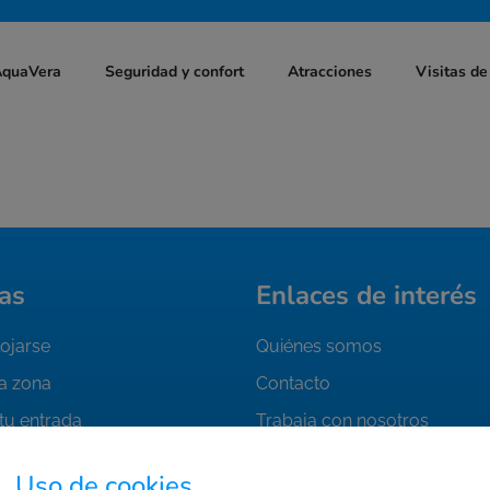
AquaVera
Seguridad y confort
Atracciones
Visitas de
as
Enlaces de interés
ojarse
Quiénes somos
la zona
Contacto
tu entrada
Trabaja con nosotros
FAQ's
Uso de cookies.