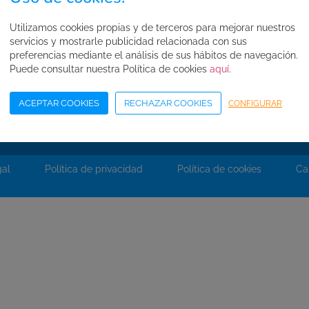
Normas de seguridad
Condiciones de compra
Utilizamos cookies propias y de terceros para mejorar nuestros
servicios y mostrarle publicidad relacionada con sus
Mapa web
preferencias mediante el análisis de sus hábitos de navegación.
Puede consultar nuestra Política de cookies
aquí
.
Acceso Área Corporativa
ACEPTAR COOKIES
RECHAZAR COOKIES
CONFIGURAR
gal
Política de privacidad
Política de cookies
Ca