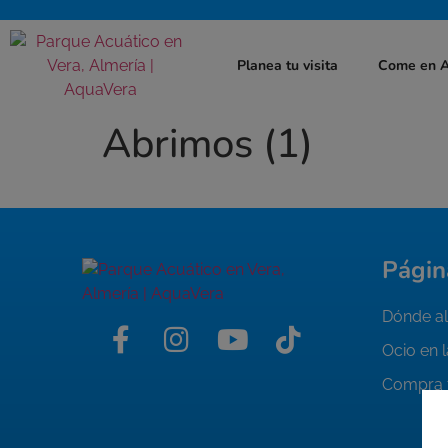
Planea tu visita
Come en 
Abrimos (1)
Págin
Dónde al
Ocio en 
Compra 