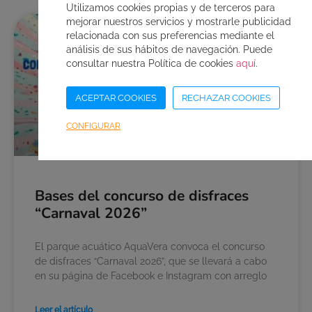
Utilizamos cookies propias y de terceros para
mejorar nuestros servicios y mostrarle publicidad
relacionada con sus preferencias mediante el
BASES DE CONCURSOS
análisis de sus hábitos de navegación. Puede
consultar nuestra Política de cookies
aquí
.
ACEPTAR COOKIES
RECHAZAR COOKIES
CONFIGURAR
Bases del concurso de disfraces
“Carnaval 2026”
El parque acuático AquaVera convoca el concurso
de disfraces “Carnaval 2026”, que se llevará a cabo
en su página de Facebook e Instagram con arreglo
Leer el artículo